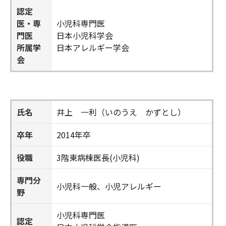
認定
医・専
小児科専門医
門医
日本小児科学会
所属学
日本アレルギー学会
会
氏名
井上 一利（いのうえ かずとし）
卒年
2014年卒
役職
3階東病棟医長(小児科)
専門分
小児科一般、小児アレルギー
野
小児科専門医
認定