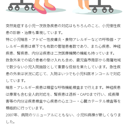
突然発症する小児一次救急疾患の対応はもちろんのこと、小児慢性疾
患の診断・治療も重視しています。
特に小児喘息・アトピー性皮膚炎・食物アレルギーなどの呼吸器・ア
レルギー疾患は県下でも有数の管理患者数であり、また心疾患、神経
疾患、腎疾患、内分泌疾患は二次医療機関の機能も持っています。
救急外来での紹介患者の受け入れも含め、鹿児島市南部から南薩地域
で数少ない小児入院施設として重要な役割を果たしています。急性疾
患の外来は状況に応じて、入院はいつでも小児科医オンコールで対応
しています。
喘息・アレルギー疾患は精密な呼吸機能検査まで行えます。神経疾患
は療育も含む全人的対応を、腎疾患は透析・CAPDまで行い、成長障
害等の内分泌疾患検査や心疾患の心エコー・心臓カテーテル検査等を
積極的に行っています。
2007年、病院のリニューアルにともない、小児科病棟が新しくなりま
した。