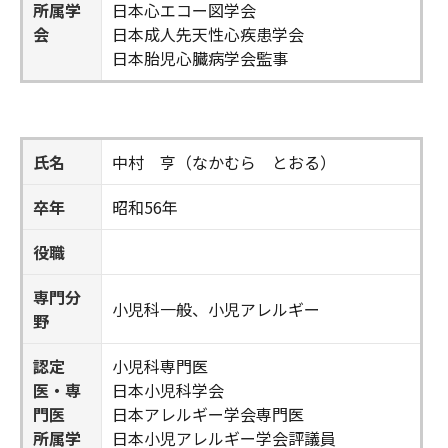
所属学
日本心エコー図学会
会
日本成人先天性心疾患学会
日本胎児心臓病学会監事
氏名
中村 亨（なかむら とおる）
卒年
昭和56年
役職
専門分
小児科一般、小児アレルギー
野
認定
小児科専門医
医・専
日本小児科学会
門医
日本アレルギー学会専門医
所属学
日本小児アレルギー学会評議員