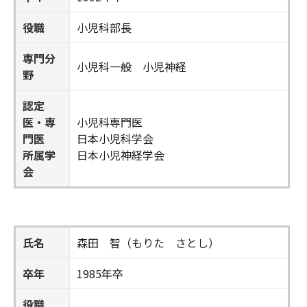
役職
小児科部長
専門分
小児科一般 小児神経
野
認定
医・専
小児科専門医
門医
日本小児科学会
所属学
日本小児神経学会
会
氏名
森田 智（もりた さとし）
卒年
1985年卒
役職