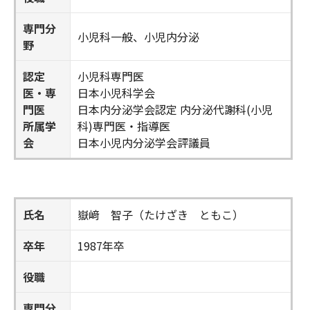
専門分
小児科一般、小児内分泌
野
認定
小児科専門医
医・専
日本小児科学会
門医
日本内分泌学会認定 内分泌代謝科(小児
所属学
科)専門医・指導医
会
日本小児内分泌学会評議員
氏名
嶽﨑 智子（たけざき ともこ）
卒年
1987年卒
役職
専門分