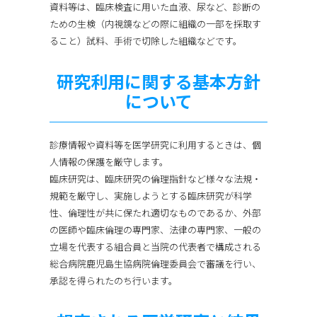
資料等は、臨床検査に用いた血液、尿など、診断の
ための生検（内視鏡などの際に組織の一部を採取す
ること）試料、手術で切除した組織などです。
研究利用に関する基本方針
について
診療情報や資料等を医学研究に利用するときは、個
人情報の保護を厳守します。
臨床研究は、臨床研究の倫理指針など様々な法規・
規範を厳守し、実施しようとする臨床研究が科学
性、倫理性が共に保たれ適切なものであるか、外部
の医師や臨床倫理の専門家、法律の専門家、一般の
立場を代表する組合員と当院の代表者で構成される
総合病院鹿児島生協病院倫理委員会で審議を行い、
承認を得られたのち行います。