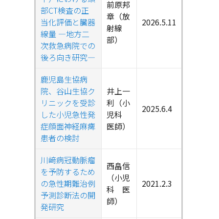
前原邦
部CT検査の正
章（放
当化評価と臓器
2026.5.11
射線
線量 ―地方二
部）
次救急病院での
後ろ向き研究―
鹿児島生協病
院、谷山生協ク
井上一
リニックを受診
利（小
2025.6.4
した小児急性発
児科
症顔面神経麻痺
医師）
患者の検討
川﨑病冠動脈瘤
西畠信
を予防するため
（小児
の急性期難治例
2021.2.3
科 医
予測診断法の開
師）
発研究