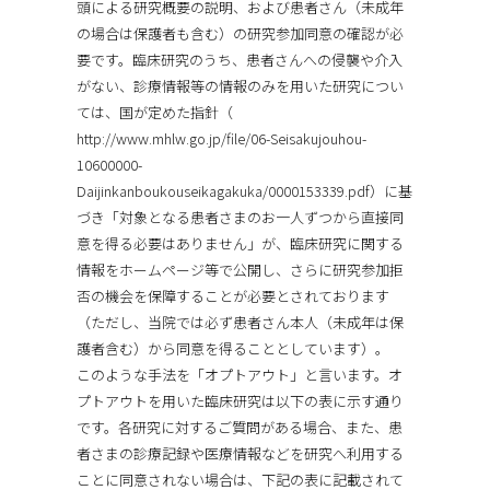
頭による研究概要の説明、および患者さん（未成年
の場合は保護者も含む）の研究参加同意の確認が必
要です。臨床研究のうち、患者さんへの侵襲や介入
がない、診療情報等の情報のみを用いた研究につい
ては、国が定めた指針（
http://www.mhlw.go.jp/file/06-Seisakujouhou-
10600000-
Daijinkanboukouseikagakuka/0000153339.pdf）に基
づき「対象となる患者さまのお一人ずつから直接同
意を得る必要はありません」が、臨床研究に関する
情報をホームページ等で公開し、さらに研究参加拒
否の機会を保障することが必要とされております
（ただし、当院では必ず患者さん本人（未成年は保
護者含む）から同意を得ることとしています）。
このような手法を「オプトアウト」と言います。オ
プトアウトを用いた臨床研究は以下の表に示す通り
です。各研究に対するご質問がある場合、また、患
者さまの診療記録や医療情報などを研究へ利用する
ことに同意されない場合は、下記の表に記載されて