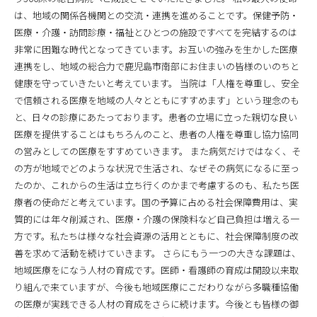
は、地域の関係各機関との交流・連携を進めることです。保健予防・
医療・介護・訪問診療・福祉とひとつの施設ですべてを完結するのは
非常に困難な時代となってきています。お互いの強みを生かした医療
連携をし、地域の総合力で鹿児島市南部にお住まいの皆様のいのちと
健康を守っていきたいと考えています。 当院は「人権を尊重し、安全
で信頼される医療を地域の人々とともにすすめます」という理念のも
と、日々の診療にあたっております。患者の立場に立った親切な良い
医療を提供することはもちろんのこと、患者の人権を尊重し協力協同
の営みとしての医療をすすめていきます。 また病気だけではなく、そ
の方が地域でどのような状況で生活され、なぜその病気になるに至っ
たのか、これからの生活は立ち行くのかまで考慮するのも、私たち医
療者の使命だと考えています。国の予算に占める社会保障費用は、実
質的には年々削減され、医療・介護の保険料など自己負担は増える一
方です。私たちは様々な社会資源の活用とともに、社会保障制度の改
善を求めて活動を続けていきます。 さらにもう一つの大きな課題は、
地域医療をになう人材の育成です。医師・看護師の育成は開設以来取
り組んで来ていますが、今後も地域医療にこだわりながら多職種協働
の医療が実践できる人材の育成をさらに続けます。今後とも皆様の御